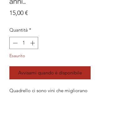
anni…
Prezzo
15,00 €
Quantità
*
Esaurito
Avvisami quando è disponibile
Quadrello ci sono vini che migliorano
con gli anni…
Un aforisma carpiato che è una
filosofia di vita.
Dimensioni: 10 cm x 7 cm.